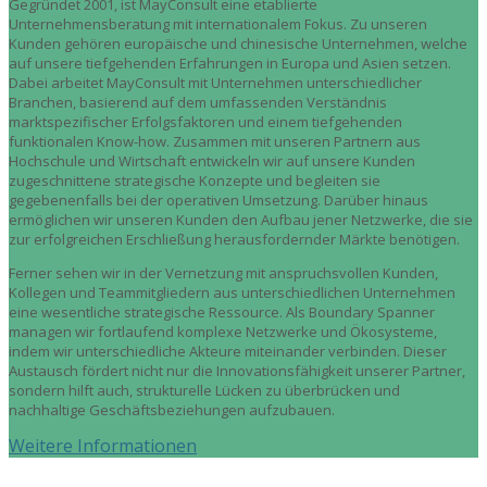
Gegründet 2001, ist MayConsult eine etablierte
Unternehmensberatung mit internationalem Fokus. Zu unseren
Kunden gehören europäische und chinesische Unternehmen, welche
auf unsere tiefgehenden Erfahrungen in Europa und Asien setzen.
Dabei arbeitet MayConsult mit Unternehmen unterschiedlicher
Branchen, basierend auf dem umfassenden Verständnis
marktspezifischer Erfolgsfaktoren und einem tiefgehenden
funktionalen Know-how. Zusammen mit unseren Partnern aus
Hochschule und Wirtschaft entwickeln wir auf unsere Kunden
zugeschnittene strategische Konzepte und begleiten sie
gegebenenfalls bei der operativen Umsetzung. Darüber hinaus
ermöglichen wir unseren Kunden den Aufbau jener Netzwerke, die sie
zur erfolgreichen Erschließung herausfordernder Märkte benötigen.
Ferner sehen wir in der Vernetzung mit anspruchsvollen Kunden,
Kollegen und Teammitgliedern aus unterschiedlichen Unternehmen
eine wesentliche strategische Ressource. Als Boundary Spanner
managen wir fortlaufend komplexe Netzwerke und Ökosysteme,
indem wir unterschiedliche Akteure miteinander verbinden. Dieser
Austausch fördert nicht nur die Innovationsfähigkeit unserer Partner,
sondern hilft auch, strukturelle Lücken zu überbrücken und
nachhaltige Geschäftsbeziehungen aufzubauen.
Weitere Informationen