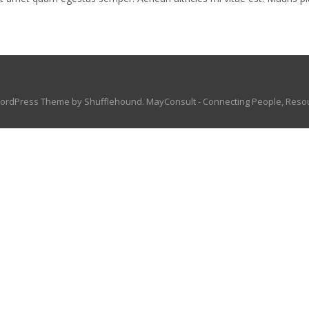
rdPress Theme by Shufflehound.
MayConsult - Connecting People, Reso