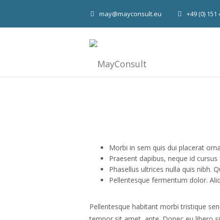
may@mayconsult.eu
+49 (0) 151
Morbi in sem quis dui placerat orna
Praesent dapibus, neque id cursus 
Phasellus ultrices nulla quis nibh.
Pellentesque fermentum dolor. Al
Pellentesque habitant morbi tristique sen
tempor sit amet, ante. Donec eu libero si