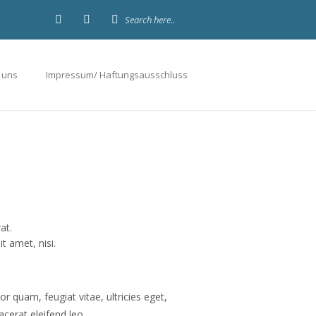
 uns
Impressum/ Haftungsausschluss
at.
t amet, nisi.
 quam, feugiat vitae, ultricies eget,
cerat eleifend leo.